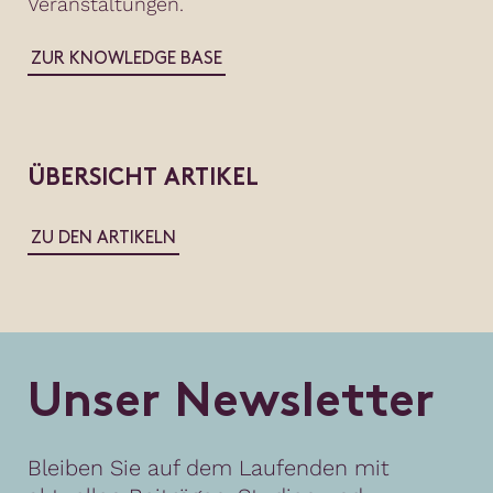
Veranstaltungen.
ZUR KNOWLEDGE BASE
ÜBERSICHT ARTIKEL
ZU DEN ARTIKELN
U
n
s
e
r
N
e
w
s
l
e
t
t
e
r
Bleiben Sie auf dem Laufenden mit