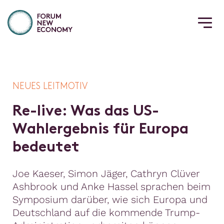
NEUES LEITMOTIV
R
e
-
l
i
v
e
:
W
a
s
d
a
s
U
S
-
W
a
h
l
e
r
g
e
b
n
i
s
f
ü
r
E
u
r
o
p
a
b
e
d
e
u
t
e
t
Joe Kaeser, Simon Jäger, Cathryn Clüver
Ashbrook und Anke Hassel sprachen beim
Symposium darüber, wie sich Europa und
Deutschland auf die kommende Trump-