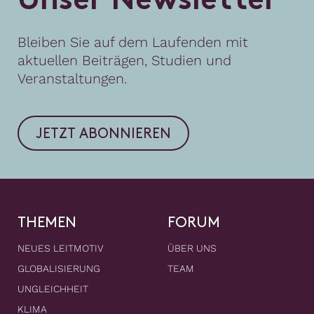
U
n
s
e
r
N
e
w
s
l
e
t
t
e
r
Bleiben Sie auf dem Laufenden mit
aktuellen Beiträgen, Studien und
Veranstaltungen.
JETZT ABONNIEREN
THEMEN
FORUM
NEUES LEITMOTIV
ÜBER UNS
GLOBALISIERUNG
TEAM
UNGLEICHHEIT
KLIMA