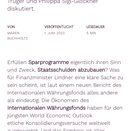
Truger und Philippa Sigl-Glöckner
diskutiert.
VON
VERÖFFENTLICHT
LESEDAUER
MAREN
1. JUNI 2023
5 MIN
BUCHHOLTZ
Erfüllen
Sparprogramme
eigentlich ihren Sinn
und Zweck,
Staatsschulden abzubauen
? Was
für Finanzminister Lindner eine klare Sache zu
sein scheint, ist laut einem neuen Bericht des
Internationalen Währungsfonds alles andere
als eindeutig.
Die Ökonomen des
Internationalen Währungsfonds
haben für den
jüngsten World Economic Outlook
etliche Konsolidierungsversuche weltweit
ausgewertet. Und das Ergebnis ist alles