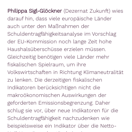
Philippa Sigl-Glöckner
(
Dezernat
Zukunft)
wies
darauf
hin
,
dass
viele
europäische
Länder
auch
unter
den
Maßnahmen
der
Schuldentragfähigkeitsanalyse
im
Vorschlag
der EU-
Kommission
noch
lange
Zeit
hohe
Haushalsüberschüsse
erzielen
müssen
.
Gleichzeitig
benötigen
viele
Länder
mehr
fiskalischen
Spielraum
, um
ihre
Volkswirtschaften
in
Richtung
Klimaneutralität
zu
lenken
. Die
derzeitigen
fiskalischen
Indikatoren
berücksichtigen
nicht
die
makroökonomischen
Auswirkungen
der
geforderten
Emissionsbegrenzung
. Daher
schlug
sie
vor
,
über
neue
Indikatoren
für die
Schuldentragfähigkeit
nachzudenken wie
beispielsweise
ein Indikator über die Netto-