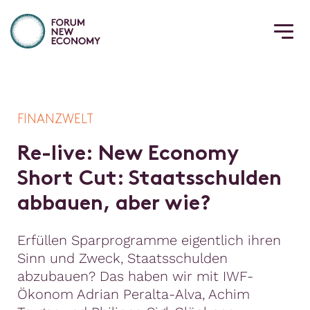
FINANZWELT
R
e
-
l
i
v
e
:
N
e
w
E
c
o
n
o
m
y
S
h
o
r
t
C
u
t
:
S
t
a
a
t
s
s
c
h
u
l
d
e
n
a
b
b
a
u
e
n
,
a
b
e
r
w
i
e
?
Erfüllen Sparprogramme eigentlich ihren
Sinn und Zweck, Staatsschulden
abzubauen? Das haben wir mit IWF-
Ökonom Adrian Peralta-Alva, Achim