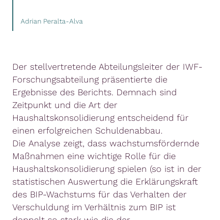
Adrian Peralta-Alva
Der
stellvertretende
Abteilungsleiter
der IWF-
Forschungsabteilung
präsentierte
die
Ergebnisse
des
Berichts. Demnach sind
Z
eitpunkt
und die
Art
der
Haushaltskonsolidierung entscheidend für
einen erfolgreichen Schuldenabbau.
Die
Analyse
zeigt
,
dass
wachstumsfördernde
Maßnahmen
eine
wichtige
Rolle für die
Haushaltskonsolidierung
spielen (so ist in der
statistischen Auswertung die
Erklärungskraft
des BIP-
Wachstums
für das
Verhalten
der
Verschuldung
im
Verhältnis
zum
BIP
ist
doppelt
so stark
wie
die der