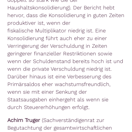
Haushaltskonsolidierung)
. Der
Bericht
hebt
hervor
,
dass
die
Konsolidierung
in
guten
Zeiten
produktiver
ist
,
wenn
der
fiskalische
Multiplikator
niedrig
ist
. Eine
Konsolidierung
führt
auch
eher
zu
einer
Verringerung
der
Verschuldung
in
Zeiten
geringerer
finanzieller
Restriktionen sowie
wenn
der
Schuldenstand
bereits
hoch
ist und
wenn
die
private Verschuldung
niedrig
ist
.
Darüber
hinaus
ist
eine
Verbesserung
des
Primärsaldos
eher
wachstumsfreundlich
,
wenn
sie
mit
einer
Senkung
der
Staatsausgaben
einhergeht
als
wenn
sie
durch
Steuererhöhungen
erfolgt
.
Achim Truger
(Sachverständigenrat zur
Begutachtung der gesamtwirtschaftlichen