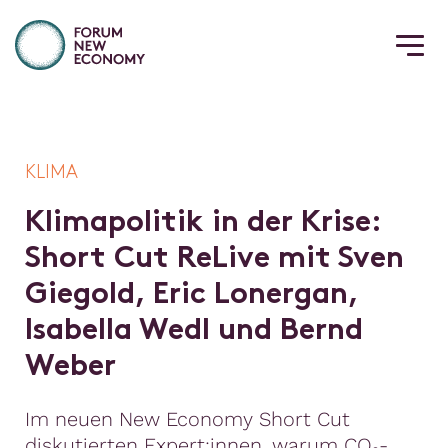
KLIMA
K
l
i
m
a
p
o
l
i
t
i
k
i
n
d
e
r
K
r
i
s
e
:
S
h
o
r
t
C
u
t
R
e
L
i
v
e
m
i
t
S
v
e
n
G
i
e
g
o
l
d
,
E
r
i
c
L
o
n
e
r
g
a
n
,
I
s
a
b
e
l
l
a
W
e
d
l
u
n
d
B
e
r
n
d
W
e
b
e
r
Im neuen New Economy Short Cut
diskutierten Expert:innen, warum CO₂-