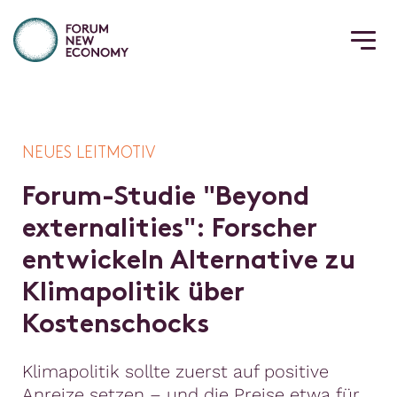
NEUES LEITMOTIV
F
o
r
u
m
-
S
t
u
d
i
e
"
B
e
y
o
n
d
e
x
t
e
r
n
a
l
i
t
i
e
s
"
:
F
o
r
s
c
h
e
r
e
n
t
w
i
c
k
e
l
n
A
l
t
e
r
n
a
t
i
v
e
z
u
K
l
i
m
a
p
o
l
i
t
i
k
ü
b
e
r
K
o
s
t
e
n
s
c
h
o
c
k
s
Klimapolitik sollte zuerst auf positive
Anreize setzen – und die Preise etwa für