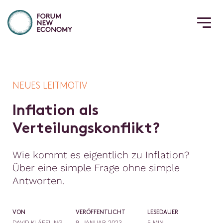
NEUES LEITMOTIV
I
n
f
a
t
i
o
n
a
l
s
V
e
r
t
e
i
l
u
n
g
s
k
o
n
f
i
k
t
?
Wie kommt es eigentlich zu Inflation?
Über eine simple Frage ohne simple
Antworten.
VON
VERÖFFENTLICHT
LESEDAUER
DAVID KLÄFFLING
9. JANUAR 2023
5 MIN