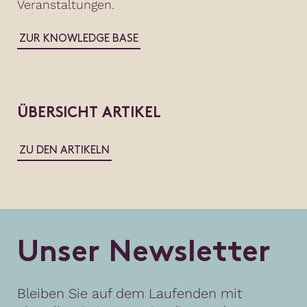
Veranstaltungen.
ZUR KNOWLEDGE BASE
ÜBERSICHT ARTIKEL
ZU DEN ARTIKELN
U
n
s
e
r
N
e
w
s
l
e
t
t
e
r
Bleiben Sie auf dem Laufenden mit