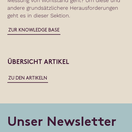
Messung von Wohlstand geht? Um diese und
andere grundsätzlichere Herausforderungen
geht es in dieser Sektion.
ZUR KNOWLEDGE BASE
ÜBERSICHT ARTIKEL
ZU DEN ARTIKELN
U
n
s
e
r
N
e
w
s
l
e
t
t
e
r