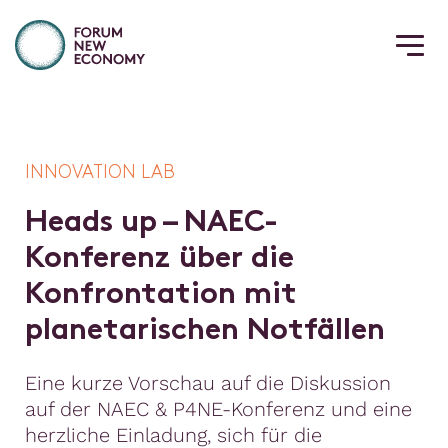
INNOVATION LAB
H
e
a
d
s
u
p
–
N
A
E
C
-
K
o
n
f
e
r
e
n
z
ü
b
e
r
d
i
e
K
o
n
f
r
o
n
t
a
t
i
o
n
m
i
t
p
l
a
n
e
t
a
r
i
s
c
h
e
n
N
o
t
f
ä
l
l
e
n
Eine kurze Vorschau auf die Diskussion
auf der NAEC & P4NE-Konferenz und eine
herzliche Einladung, sich für die