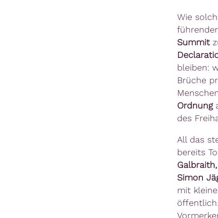
Wie solch
führenden
Summit
z
Declarati
bleiben: w
Brüche pr
Menschen 
Ordnung
des Freih
All das s
bereits T
Galbraith
Simon Jä
mit klein
öffentlich
Vormerke