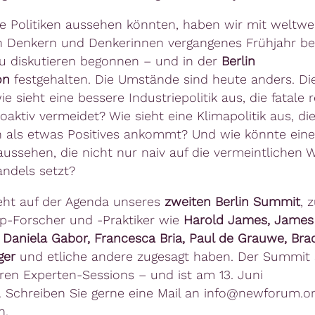
e Politiken aussehen könnten, haben wir mit weltwe
 Denkern und Denkerinnen vergangenes Frühjahr b
u diskutieren begonnen – und in der
Berlin
on
festgehalten. Die Umstände sind heute anders. Di
ie sieht eine
bessere Industriepolitik
aus, die fatale 
oaktiv vermeidet? Wie sieht eine Klimapolitik aus, di
als etwas Positives ankommt? Und wie könnte eine
aussehen, die nicht nur naiv auf die vermeintlichen
andels setzt?
teht auf der Agenda unseres
zweiten Berlin Summit
, 
op-Forscher und -Praktiker wie
Harold James, James
, Daniela Gabor, Francesca Bria, Paul de Grauwe, Brad
ger
und etliche andere
zugesagt haben. Der Summit 
eren Experten-Sessions – und ist am 13. Juni
.
Schreiben Sie gerne eine Mail an info@newforum.o
n.