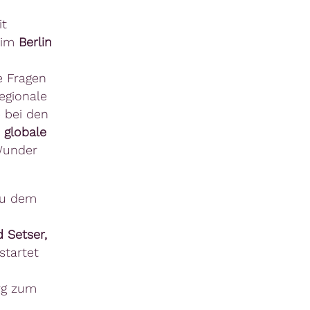
it
eim
Berlin
e Fragen
regionale
e bei den
globale
 Wunder
zu dem
 Setser,
startet
rg zum