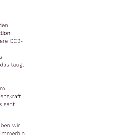
 den
ation
here CO2-
s
 das taugt,
em
rengkraft
s geht
aben wir
 immerhin