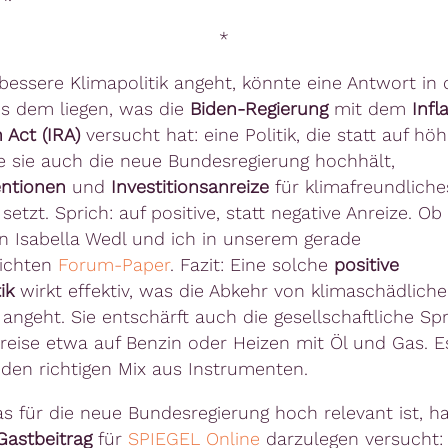
*
bessere Klimapolitik angeht, könnte eine Antwort in
s dem liegen, was die
Biden-Regierung
mit dem
Infl
 Act (IRA)
versucht hat: eine Politik, die statt auf hö
ie sie auch die neue Bundesregierung hochhält,
ntionen
und
Investitionsanreize
für klimafreundliche
setzt. Sprich: auf positive, statt negative Anreize. Ob
en Isabella Wedl und ich in unserem gerade
lichten
Forum-Paper
. Fazit: Eine solche
positive
ik
wirkt effektiv, was die Abkehr von klimaschädlich
 angeht. Sie entschärft auch die gesellschaftliche Sp
reise etwa auf Benzin oder Heizen mit Öl und Gas. E
en richtigen Mix aus Instrumenten.
 für die neue Bundesregierung hoch relevant ist, h
Gastbeitrag
für
SPIEGEL Online
darzulegen versucht: