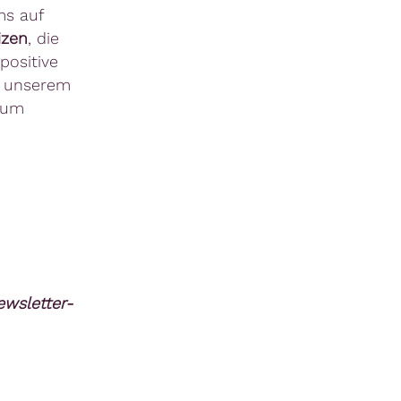
ms auf
izen
, die
positive
n unserem
zum
wsletter-