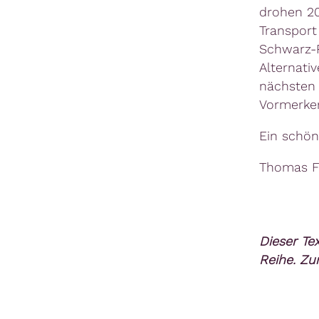
drohen 20
Transpor
Schwarz-R
Alternati
nächste
Vormerken
Ein schö
Thomas F
Dieser Te
Reihe. Zu