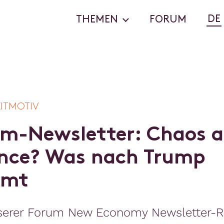
DE
THEMEN
FORUM
EITMOTIV
m
-
N
e
w
s
l
e
t
t
e
r
:
C
h
a
o
s
a
n
c
e
?
W
a
s
n
a
c
h
T
r
u
m
p
m
t
serer Forum New Economy Newsletter-R