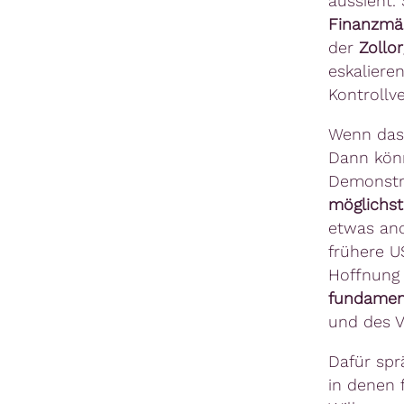
aussieht.
Finanzmä
der
Zollor
eskaliere
Kontrollv
Wenn das 
Dann könn
Demonstra
möglichst
etwas and
frühere U
Hoffnung 
fundamen
und des V
Dafür spr
in denen 