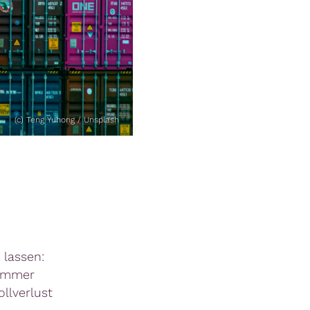
(c) Teng Yuhong / Unsplash
 lassen:
 immer
llverlust