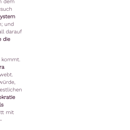
ch dem
rsuch
System
n; und
ll darauf
e die
t kommt.
ra
hwebt.
würde,
estlichen
kratie
ls
tt mit
-