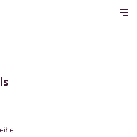
l
s
eihe