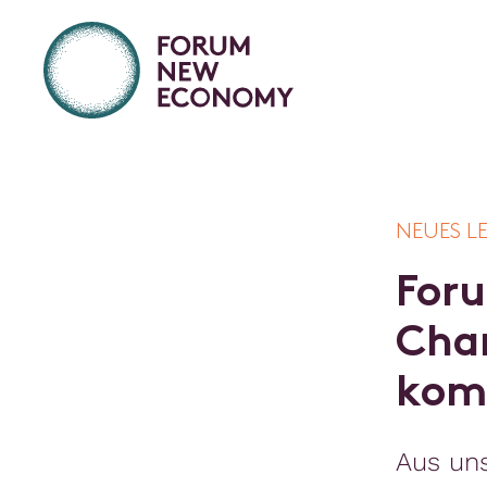
NEUES L
F
o
r
u
C
h
a
k
o
m
Aus un