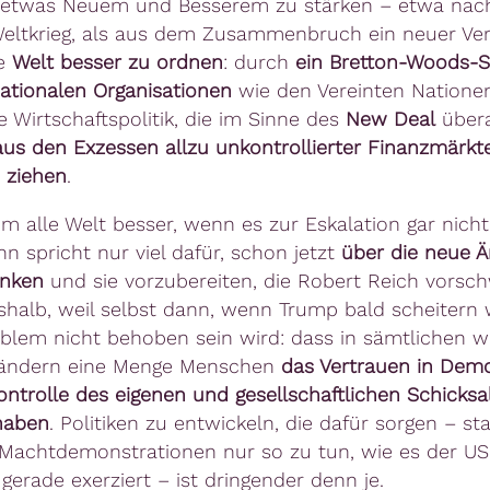
u etwas Neuem und Besserem zu stärken – etwa na
eltkrieg, als aus dem Zusammenbruch ein neuer Ve
e
Welt besser zu ordnen
: durch
ein
Bretton-Woods-
nationalen Organisationen
wie den Vereinten Natione
 Wirtschaftspolitik, die im Sinne des
New Deal
übera
aus den Exzessen allzu unkontrollierter Finanz
m
ärkt
 ziehen
.
m alle Welt besser, wenn es zur Eskalation gar nich
n spricht nur viel dafür, schon jetzt
über die neue Ä
nken
und sie vorzubereiten
, die Robert Reich vorsc
halb, weil selbst dann, wenn Trump bald scheitern 
blem nicht behoben sein wird: dass in sämtlichen w
ländern eine Menge Menschen
das Vertrauen in Demo
ontrolle des eigenen und gesellschaftlichen Schicksa
haben
. Politiken zu entwickeln, die dafür sorgen – sta
 Machtdemonstrationen nur so zu tun, wie es der US
gerade exerziert – ist dringender denn je.