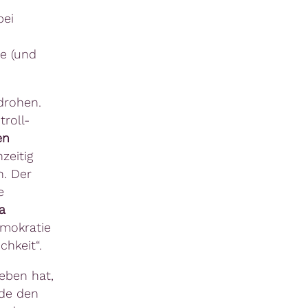
bei
e (und
drohen.
roll-
en
zeitig
n. Der
e
a
emokratie
chkeit“.
eben hat,
nde den