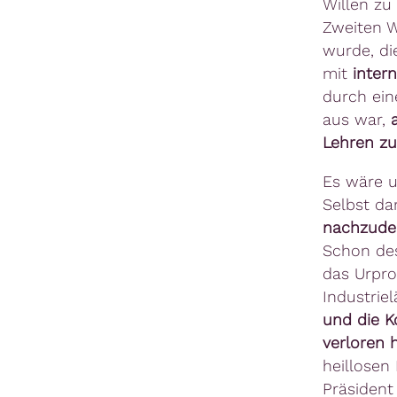
Willen z
Zweiten W
wurde, di
mit
inter
durch eine
aus war,
Lehren zu
Es wäre u
Selbst dan
nachzude
Schon des
das Urpro
Industrie
und die K
verloren
heillosen
Präsident 