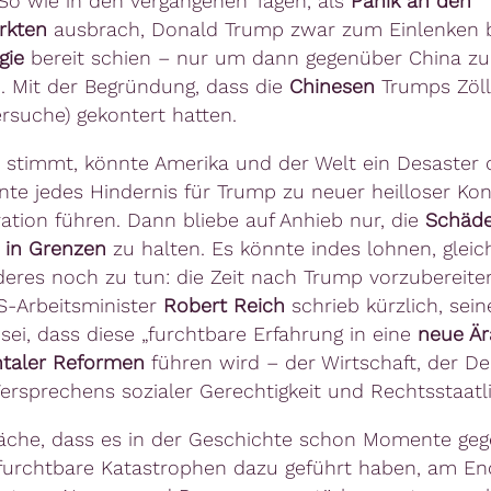
 So wie in den vergangenen Tagen, als
Panik an den
rkte
n
ausbrach,
Donald Trump
zwar zum Einlenken 
gie
bereit schien – nur um dann gegenüber China zu
n. Mit der Begründung, dass die
Chinesen
Trumps Zöll
ersuche) gekontert hatten.
stimmt, könnte Amerika und der Welt ein Desaster 
te jedes Hindernis für Trump zu neuer heilloser Kont
tion führen. Dann bliebe auf Anhieb nur, die
Schäd
 in Grenzen
zu halten
. Es könnte indes lohnen, gleich
eres noch zu tun: die Zeit nach Trump vorzubereite
S-Arbeitsminister
Robert Reich
schrieb kürzlich, sein
sei, dass diese „furchtbare Erfahrung in
eine
neue Är
taler Reformen
führen wird – der Wirtschaft, der D
ersprechens sozialer Gerechtigkeit und Rechtsstaatli
äche, dass es in der Geschichte schon Momente geg
furchtbare Katastrophen dazu geführt haben, am E