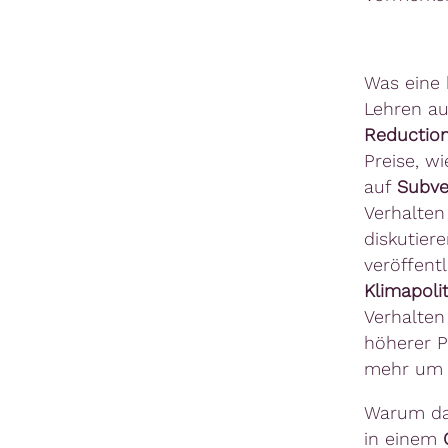
Was eine 
Lehren au
Reduction
Preise, w
auf
Subve
Verhalten 
diskutier
veröffent
Klimapolit
Verhalten
höherer P
mehr um d
Warum das
in einem