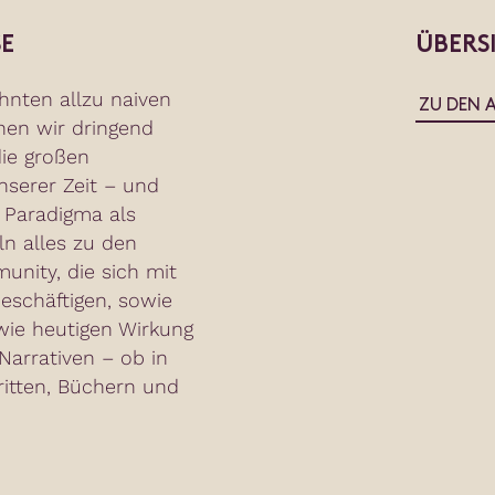
E
ÜBERS
hnten allzu naiven
ZU DEN 
hen wir dringend
ie großen
serer Zeit – und
 Paradigma als
ln alles zu den
nity, die sich mit
eschäftigen, sowie
wie heutigen Wirkung
arrativen – ob in
ritten, Büchern und