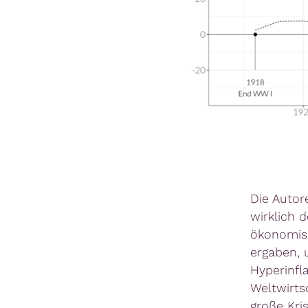
Die Autor
wirklich 
ökonomisc
ergaben, 
Hyperinfl
Weltwirts
große Kri