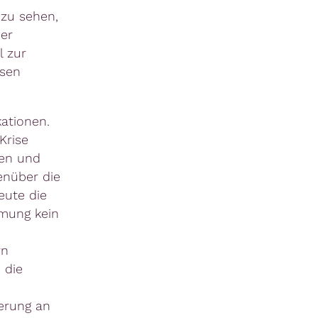
 zu sehen,
er
l zur
osen
ationen.
Krise
nen und
enüber die
eute die
hmung kein
rn
 die
erung an