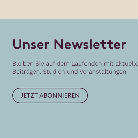
U
n
s
e
r
N
e
w
s
l
e
t
t
e
r
Bleiben Sie auf dem Laufenden mit aktuell
Beiträgen, Studien und Veranstaltungen.
JETZT ABONNIEREN