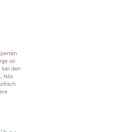
xperten
rge so
 bei den
 Nils
ifisch
ere