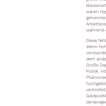
Massenarbe
waren Hyp
getrennte 
Arbeitslos
während d
Diese feh
Wenn hohe 
verstande
dem ander
Große Dep
Politik. 
Phänomen 
hochgebil
verbreitet
Geldpolit
denjenige