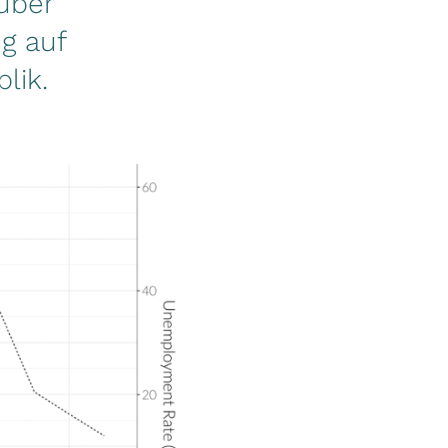
über
g auf
lik.