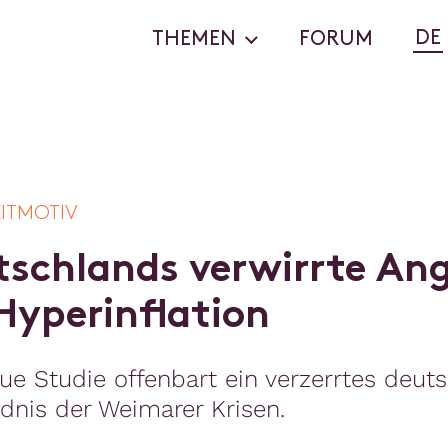
DE
THEMEN
FORUM
EITMOTIV
t
s
c
h
l
a
n
d
s
v
e
r
w
i
r
r
t
e
A
n
H
y
p
e
r
i
n
f
a
t
i
o
n
ue Studie offenbart ein verzerrtes deut
dnis der Weimarer Krisen.