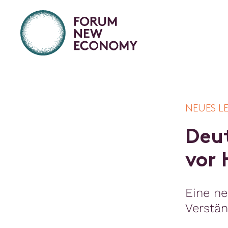
NEUES L
D
e
u
v
o
r
Eine ne
Verstän