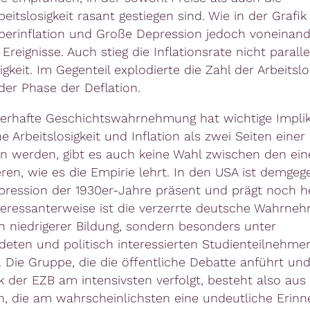
itslosigkeit rasant gestiegen sind. Wie in der Grafik
erinflation und Große Depression jedoch voneinand
Ereignisse. Auch stieg die Inflationsrate nicht paralle
igkeit. Im Gegenteil explodierte die Zahl der Arbeitsl
er Phase der Deflation.
lerhafte Geschichtswahrnehmung hat wichtige Implik
Arbeitslosigkeit und Inflation als zwei Seiten einer 
n werden, gibt es auch keine Wahl zwischen den ei
en, wie es die Empirie lehrt. In den USA ist demgeg
ression der 1930er-Jahre präsent und prägt noch h
Interessanterweise ist die verzerrte deutsche Wahrne
niedrigerer Bildung, sondern besonders unter
deten und politisch interessierten Studienteilnehme
. Die Gruppe, die die öffentliche Debatte anführt und
ik der EZB am intensivsten verfolgt, besteht also aus
n, die am wahrscheinlichsten eine undeutliche Erinn