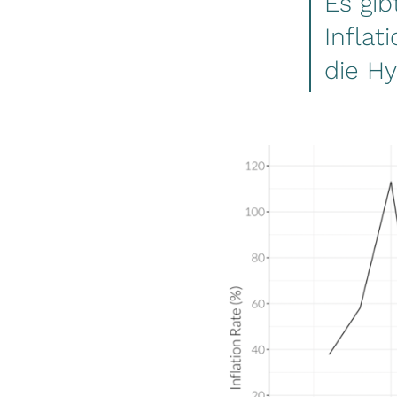
Es gi
Inflat
die Hy