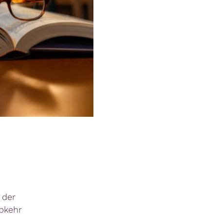
 der
bkehr