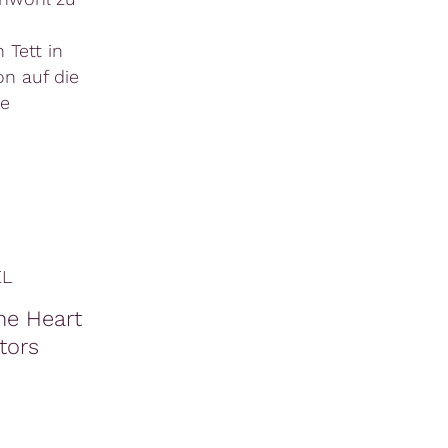
 Tett in
n auf die
he
EL
he Heart
ators