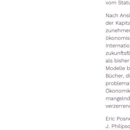
vom Stat
Nach Ansi
der Kapit
zunehmend
ökonomisc
Internati
zukunftsf
als bishe
Modelle b
Bücher, di
problemat
Ökonomik.
mangelnde
verzerren
Eric Posn
J. Philips