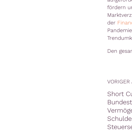
fördern u
Marktverz
der
Finan
Pandemie,
Trendumk
Den gesa
VORIGER 
Short C
Bundest
Vermöge
Schulde
Steuers