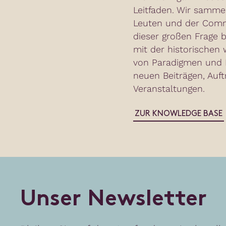
Leitfaden. Wir samme
Leuten und der Commu
dieser großen Frage b
mit der historischen 
von Paradigmen und N
neuen Beiträgen, Auft
Veranstaltungen.
ZUR KNOWLEDGE BASE
U
n
s
e
r
N
e
w
s
l
e
t
t
e
r