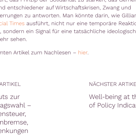
nd entschiedener auf Wirtschaftskrisen, Zwang und
errungen zu antworten. Man könnte darin, wie Gillian
cial Times
ausführt, nicht nur eine temporäre Reaktio
 sondern ein Signal für eine tatsächliche ideologisc
ehr sehen.
mten Artikel zum Nachlesen –
hier
.
ARTIKEL
NÄCHSTER ARTIK
uts zur
Well-being at t
agswahl –
of Policy Indic
nsteuer,
nbremse,
enkungen