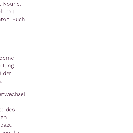
. Nouriel
ch mit
nton, Bush
oderne
mpfung
i der
.
menwechsel
ss des
hen
 dazu
inwohl zu