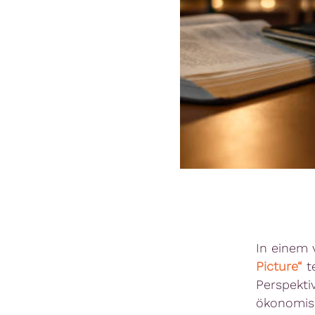
In einem 
Picture“
te
Perspekti
ökonomisc