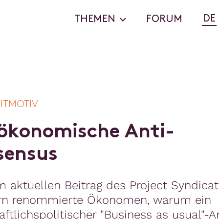
DE
THEMEN
FORUM
EITMOTIV
ö
k
o
n
o
m
i
s
c
h
e
A
n
t
i
-
s
e
n
s
u
s
m aktuellen Beitrag des Project Syndica
ern renommierte Ökonomen, warum ein
aftlichspolitischer "Business as usual"-A