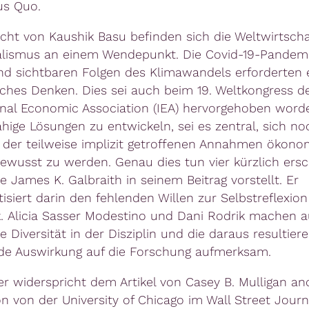
us Quo.
cht von Kaushik Basu befinden sich die Weltwirtsch
alismus an einem Wendepunkt. Die Covid-19-Pandemi
 sichtbaren Folgen des Klimawandels erforderten 
hes Denken. Dies sei auch beim 19. Weltkongress d
onal Economic Association (IEA) hervorgehoben wor
ähige Lösungen zu entwickeln, sei es zentral, sich no
r der teilweise implizit getroffenen Annahmen ökono
ewusst zu werden. Genau dies tun vier kürzlich ers
e James K. Galbraith in seinem Beitrag vorstellt. Er
isiert darin den fehlenden Willen zur Selbstreflexion
 Alicia Sasser Modestino und Dani Rodrik machen au
 Diversität in der Disziplin und die daraus resultier
de Auswirkung auf die Forschung aufmerksam.
er widerspricht dem Artikel von Casey B. Mulligan a
on von der University of Chicago im Wall Street Journ