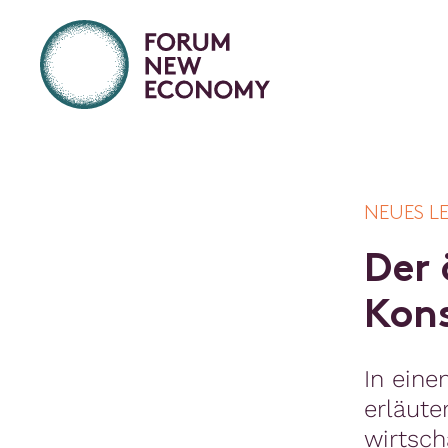
NEUES L
D
e
r
K
o
n
In eine
erläut
wirtsch