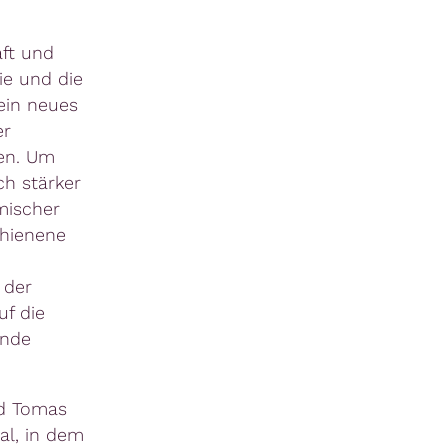
aft und
e und die
ein neues
er
den. Um
ch stärker
mischer
chienene
 der
f die
ende
nd Tomas
al, in dem