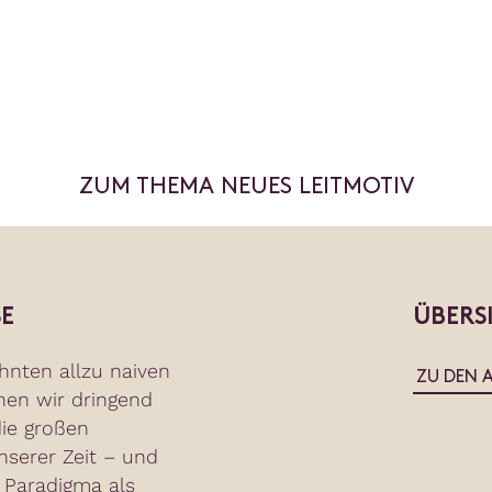
ZUM THEMA NEUES LEITMOTIV
E
ÜBERS
hnten allzu naiven
ZU DEN 
hen wir dringend
ie großen
serer Zeit – und
 Paradigma als