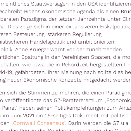
rmeintliches Staatsversagen in den USA identifizieren
eschreibt Bidens ökonomische Agenda als einen Bru
beralen Paradigma der letzten Jahrzehnte unter Cli
 Dies zeige sich in einer expansiveren Fiskalpolitik,
veren Besteuerung, stärkeren Regulierung,
nistischeren Handelspolitik und ambitionierten
politik. Anne Krueger warnt vor der zunehmenden
aftlichen Spaltung in den Vereinigten Staaten, die m
chaften, wie etwa die in Rekordzeit hergestellten I
id-19, gefährdeten. Ihrer Meinung nach sollte dies be
ung neuer ökonomische Konzepte mitgedacht werden
en sich die Stimmen zu mehren, die einen Paradig
So veröffentlichte das G7-Beratergremium „Economic
e Panel“ neben seinen Politikempfehlungen zum Anla
s im Juni 2021 ein 1,5-seitiges Dokument mit politisc
, den
„Cornwall Consensus“
. Darin werden die G7 u.a.
ert, das Prinzip der Solidarität zu stärken, das Geme