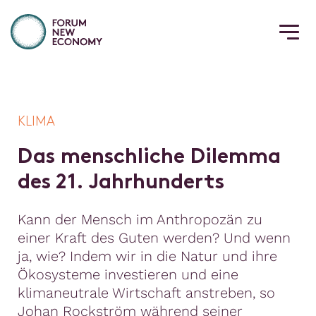
KLIMA
D
a
s
m
e
n
s
c
h
l
i
c
h
e
D
i
l
e
m
m
a
d
e
s
2
1
.
J
a
h
r
h
u
n
d
e
r
t
s
Kann der Mensch im Anthropozän zu
einer Kraft des Guten werden? Und wenn
ja, wie? Indem wir in die Natur und ihre
Ökosysteme investieren und eine
klimaneutrale Wirtschaft anstreben, so
Johan Rockström während seiner