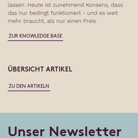
lassen. Heute ist zunehmend Konsens, dass
das nur bedingt funktioniert - und es weit
mehr braucht, als nur einen Preis.
ZUR KNOWLEDGE BASE
ÜBERSICHT ARTIKEL
ZU DEN ARTIKELN
U
n
s
e
r
N
e
w
s
l
e
t
t
e
r