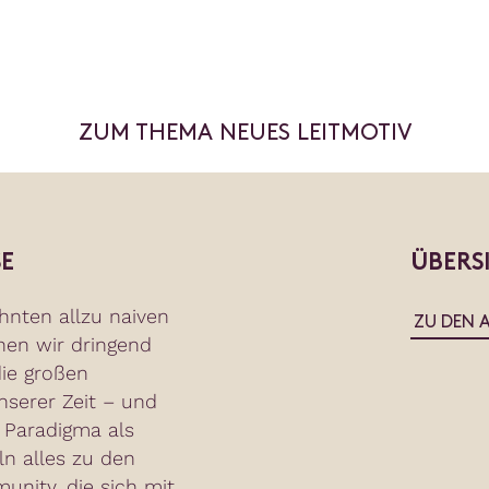
ZUM THEMA NEUES LEITMOTIV
E
ÜBERS
hnten allzu naiven
ZU DEN 
hen wir dringend
ie großen
serer Zeit – und
 Paradigma als
ln alles zu den
nity, die sich mit