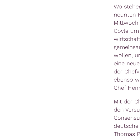
Wo stehen
neunten 
Mittwoch 
Coyle um 
wirtschaf
gemeinsam
wollen, u
eine neue
der Chefv
ebenso wi
Chef Henn
Mit der C
den Vers
Consensus
deutsche 
Thomas Ph