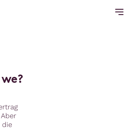
w
e
?
rtrag
 Aber
 die