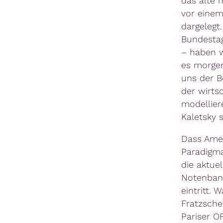
das alte 
vor einem
dargelegt
Bundestag
– haben w
es morgen
uns der 
der wirtsc
modellier
Kaletsky 
Dass Amer
Paradigma
die aktue
Notenbank
eintritt.
Fratzsche
Pariser OF