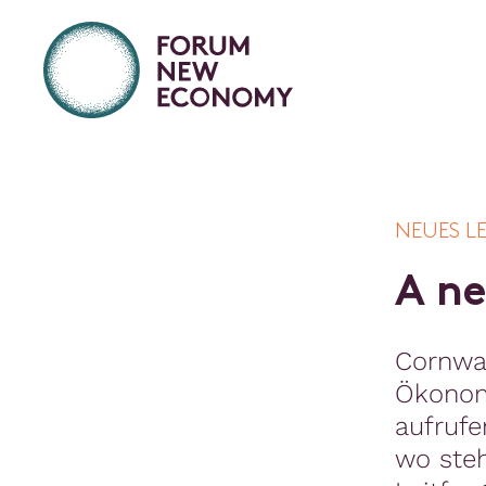
NEUES L
A
n
e
Cornwal
Ökonom
aufrufe
wo steh