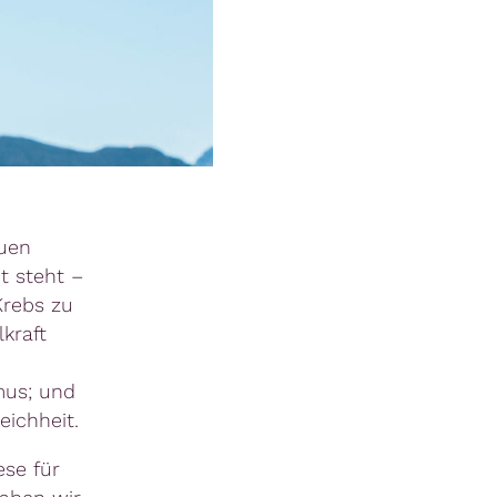
euen
t steht –
Krebs zu
kraft
mus; und
eichheit.
ese für