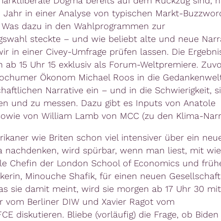
marktliberale Dogma bereits auf dem Rückzug sind, 
 Jahr in einer Analyse von typischen Markt-Buzzwor
. Was dazu in den Wahlprogrammen zur
swahl steckte – und wie beliebt alte und neue Narra
ir in einer Civey-Umfrage prüfen lassen. Die Ergebni
 ab 15 Uhr 15 exklusiv als Forum-Weltpremiere. Zuvo
Bochumer Ökonom Michael Roos in die Gedankenwel
haftlichen Narrative ein – und in die Schwierigkeit, s
en und zu messen. Dazu gibt es Inputs von Anatole
sowie von William Lamb von MCC (zu den Klima-Narra
ikaner wie Briten schon viel intensiver über ein neu
 nachdenken, wird spürbar, wenn man liest, mit wie 
lle Chefin der London School of Economics und früh
erin, Minouche Shafik, für einen neuen Gesellschaft
 Was sie damit meint, wird sie morgen ab 17 Uhr 30 mi
r vom Berliner DIW und Xavier Ragot vom
CE diskutieren. Bliebe (vorläufig) die Frage, ob Biden 