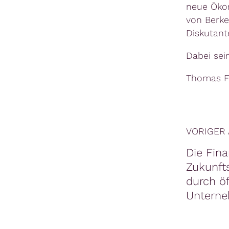
neue Ökon
von Berke
Diskutant
Dabei sein
Thomas F
VORIGER 
Die Fina
Zukunfts
durch öf
Untern