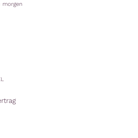
zu morgen
EL
rtrag