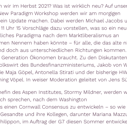
 wir im Herbst 2021? Was ist wirklich neu? Auf uns
New Paradigm Workshop werden wir am morgigen
ein Update machen. Dabei werden Michael Jacobs 
11 Uhr 15 Vorschläge dazu vorstellen, was so ein ne
tliches Paradigma nach dem Marktliberalismus an
en Nennern haben könnte – für alle, die das alte n
nd doch aus unterschiedlichen Richtungen kommen
 Generation Ökonomen braucht. Zu den Diskutanten
olkswirt des Bundesfinanzministeriums, Jakob von W
e Maja Göpel, Antonella Stirati und der bisherige H
ing Vöpel. In weiser Moderation geleitet von Jens 
hefin des Aspen Institutes, Stormy Mildner, werden w
uch sprechen, nach dem Washington
 einen Cornwall Consensus zu entwickeln – so wie 
Gesandte und ihre Kollegen, darunter Mariana Mazz
ilippon, im Auftrag der G7 diesen Sommer entwicke