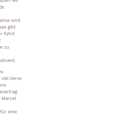
haben wir
ds
tive sind
sse gibt
r führt
t
ie zu
tiven).
es
viel Verve
ere
svertrag
t Marcel
für eine