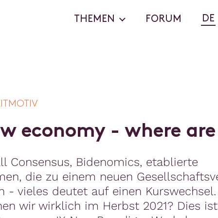
DE
THEMEN
FORUM
EITMOTIV
w
e
c
o
n
o
m
y
-
w
h
e
r
e
a
r
e
l Consensus, Bidenomics, etablierte
en, die zu einem neuen Gesellschaftsve
n - vieles deutet auf einen Kurswechsel.
en wir wirklich im Herbst 2021? Dies ist