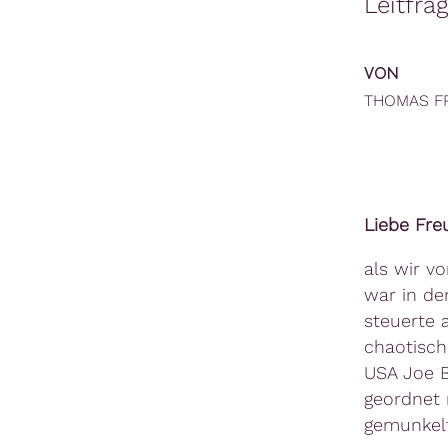
Leitfra
VON
THOMAS F
Liebe Fre
als wir v
war in de
steuerte 
chaotische
USA Joe Bi
geordnet 
gemunkelt