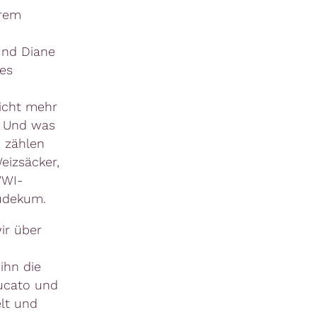
erem
und Diane
ues
icht mehr
. Und was
 zählen
eizsäcker,
WWI-
Südekum.
ir über
ihn die
ucato und
lt und