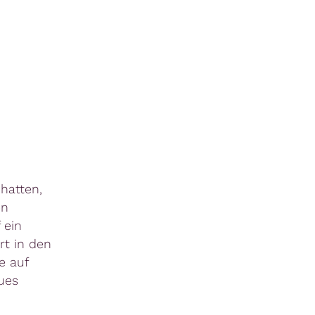
hatten,
en
 ein
rt in den
e auf
ues