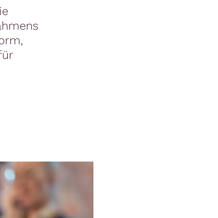
ie
Rahmens
form,
für