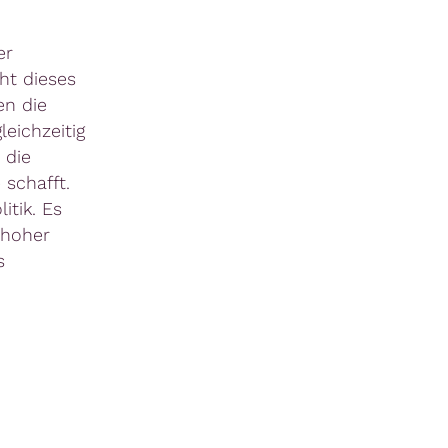
er
ht dieses
en die
eichzeitig
 die
 schafft.
itik. Es
 hoher
s