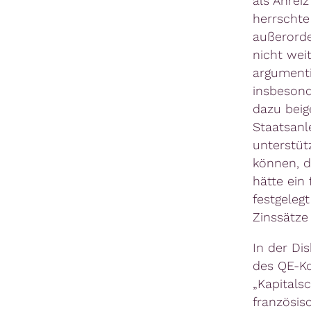
als Anrei
herrschte
außerorde
nicht wei
argumenti
insbesond
dazu beig
Staatsanl
unterstüt
können, d
hätte ein
festgeleg
Zinssätze 
In der Di
des QE-Ko
„Kapitals
französisc