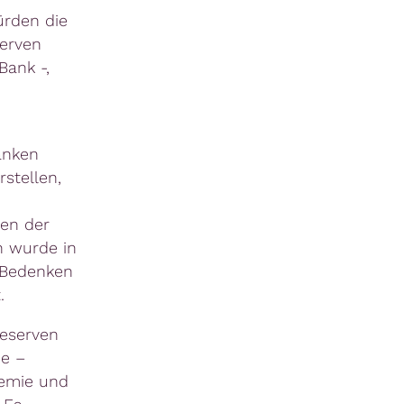
ürden die
serven
Bank -,
anken
stellen,
en der
n wurde in
e Bedenken
.
Reserven
e –
demie und