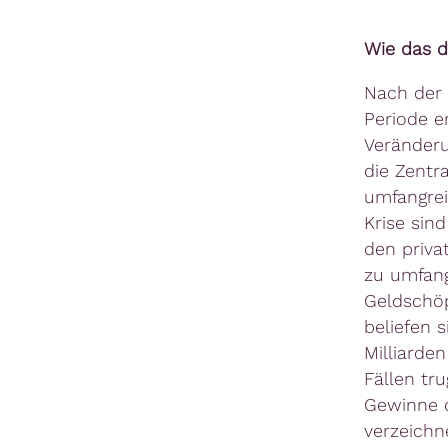
Wie das d
Nach der 
Periode e
Veränderu
die Zentr
umfangrei
Krise sin
den priva
zu umfang
Geldschöp
beliefen 
Milliarde
Fällen tru
Gewinne d
verzeichn