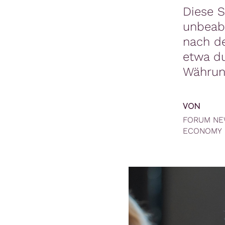
Diese S
unbeabs
nach de
etwa du
Währun
VON
FORUM N
ECONOMY