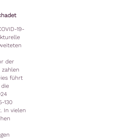
chadet
COVID-19-
kturelle
weiteten
or der
n zahlen
ies führt
 die
024
5-130
 In vielen
chen
ngen