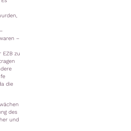
 Es
wurden,
–
 waren –
r EZB zu
tragen
ndere
ufe
da die
hwächen
ung des
cher und