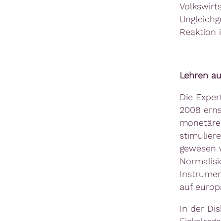
Volkswirt
Ungleichg
Reaktion 
Lehren au
Die Exper
2008 erns
monetäre 
stimuliere
gewesen w
Normalisi
Instrument
auf europ
In der Di