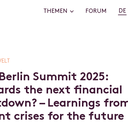
DE
THEMEN
FORUM
ELT
B
e
r
l
i
n
S
u
m
m
i
t
2
0
2
5
:
a
r
d
s
t
h
e
n
e
x
t
f
n
a
n
c
i
a
l
t
d
o
w
n
?
–
L
e
a
r
n
i
n
g
s
f
r
o
n
t
c
r
i
s
e
s
f
o
r
t
h
e
f
u
t
u
r
e