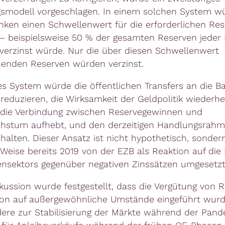
smodell vorgeschlagen. In einem solchen System w
nken einen Schwellenwert für die erforderlichen Re
 – beispielsweise 50 % der gesamten Reserven jeder 
 verzinst würde. Nur die über diesen Schwellenwert
enden Reserven würden verzinst.
es System würde die öffentlichen Transfers an die B
 reduzieren, die Wirksamkeit der Geldpolitik wiederher
die Verbindung zwischen Reservegewinnen und
hstum aufhebt, und den derzeitigen Handlungsrahm
halten. Dieser Ansatz ist nicht hypothetisch, sonder
 Weise bereits 2019 von der EZB als Reaktion auf di
nsektors gegenüber negativen Zinssätzen umgesetzt
skussion wurde festgestellt, dass die Vergütung von 
ion auf außergewöhnliche Umstände eingeführt wurd
ere zur Stabilisierung der Märkte während der Pan