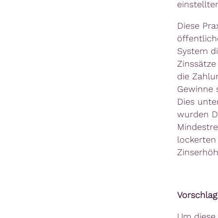
einstellte
Diese Pra
öffentlic
System di
Zinssätze
die Zahlu
Gewinne s
Dies unter
wurden Da
Mindestre
lockerten
Zinserhöh
Vorschlag
Um diese 