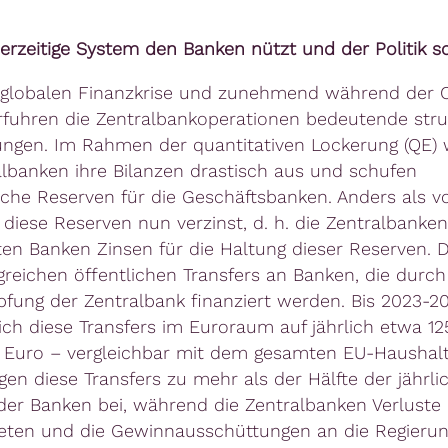
erzeitige System den Banken nützt und der Politik s
globalen Finanzkrise und zunehmend während der 
rfuhren die Zentralbankoperationen bedeutende stru
ngen. Im Rahmen der quantitativen Lockerung (QE) 
albanken ihre Bilanzen drastisch aus und schufen
che Reserven für die Geschäftsbanken. Anders als v
d diese Reserven nun verzinst, d. h. die Zentralbanke
ten Banken Zinsen für die Haltung dieser Reserven. D
reichen öffentlichen Transfers an Banken, die durch
fung der Zentralbank finanziert werden. Bis 2023-2
sich diese Transfers im Euroraum auf jährlich etwa 12
n Euro – vergleichbar mit dem gesamten EU-Haushalt.
gen diese Transfers zu mehr als der Hälfte der jährli
er Banken bei, während die Zentralbanken Verluste
eten und die Gewinnausschüttungen an die Regieru