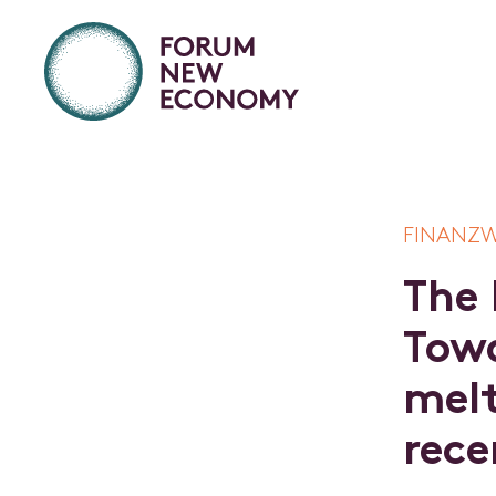
FINANZW
T
h
e
T
o
w
m
e
l
r
e
c
e