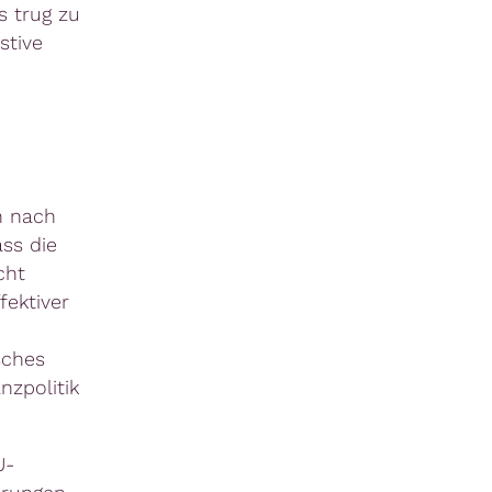
s trug zu
stive
n nach
ss die
cht
fektiver
sches
nzpolitik
U-