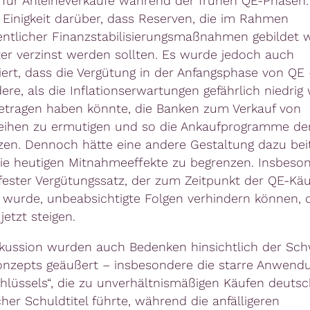
z für Anleiheverkäufe während der frühen QE-Phasen.
 Einigkeit darüber, dass Reserven, die im Rahmen
ntlicher Finanzstabilisierungsmaßnahmen gebildet 
ter verzinst werden sollten. Es wurde jedoch auch
ert, dass die Vergütung in der Anfangsphase von QE 
ere, als die Inflationserwartungen gefährlich niedrig
etragen haben könnte, die Banken zum Verkauf von
eihen zu ermutigen und so die Ankaufprogramme de
zen. Dennoch hätte eine andere Gestaltung dazu bei
ie heutigen Mitnahmeeffekte zu begrenzen. Insbeso
 fester Vergütungssatz, der zum Zeitpunkt der QE-Kä
t wurde, unbeabsichtigte Folgen verhindern können, 
jetzt steigen.
skussion wurden auch Bedenken hinsichtlich der Sc
nzepts geäußert – insbesondere die starre Anwend
chlüssels“, die zu unverhältnismäßigen Käufen deuts
her Schuldtitel führte, während die anfälligeren