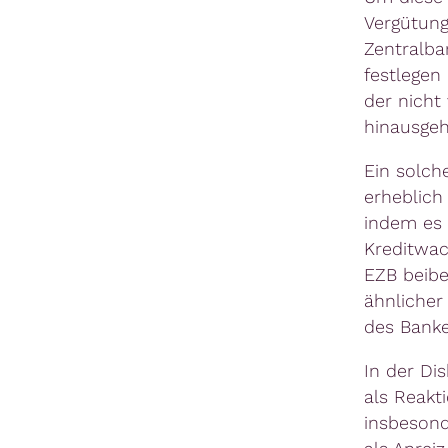
Vergütung
Zentralba
festlegen
der nicht
hinausgeh
Ein solch
erheblich
indem es 
Kreditwac
EZB beibe
ähnlicher
des Banke
In der Di
als Reakt
insbesond