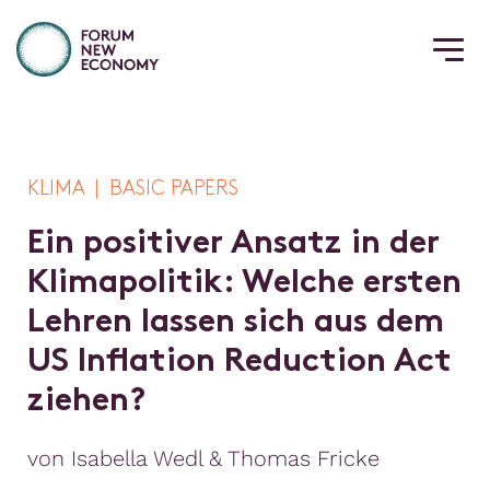
KLIMA | BASIC PAPERS
E
i
n
p
o
s
i
t
i
v
e
r
A
n
s
a
t
z
i
n
d
e
r
K
l
i
m
a
p
o
l
i
t
i
k
:
W
e
l
c
h
e
e
r
s
t
e
n
L
e
h
r
e
n
l
a
s
s
e
n
s
i
c
h
a
u
s
d
e
m
U
S
I
n
f
a
t
i
o
n
R
e
d
u
c
t
i
o
n
A
c
t
z
i
e
h
e
n
?
von Isabella Wedl & Thomas Fricke