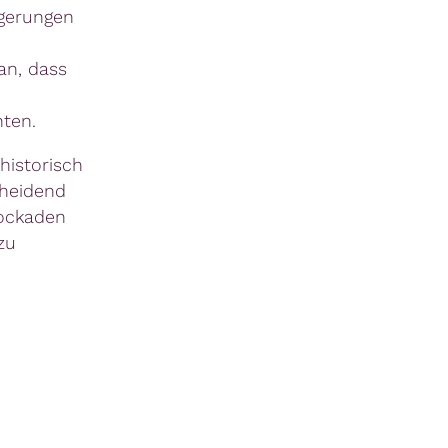
ögerungen
an, dass
ten.
historisch
cheidend
lockaden
zu