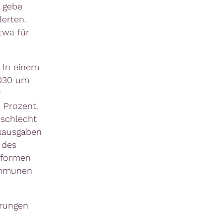
s gebe
erten.
twa für
 In einem
2030 um
r
 Prozent.
 schlecht
ngsausgaben
 des
eformen
ommunen
erungen