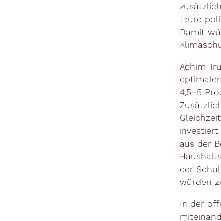
zusätzlic
teure pol
Damit wür
Klimaschu
Achim Tru
optimalen
4,5–5 Pro
Zusätzlic
Gleichzei
investiert
aus der B
Haushalts
der Schu
würden zu
In der of
miteinand