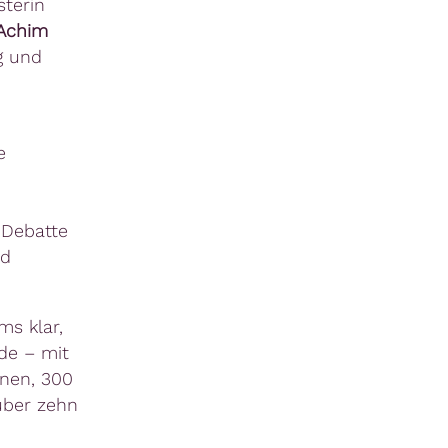
sterin
Achim
g und
e
 Debatte
ld
ms klar,
lde – mit
unen, 300
 über zehn