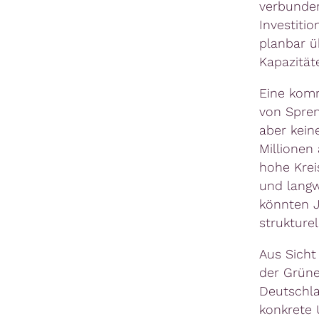
verbunden
Investitio
planbar ü
Kapazität
Eine komm
von Sprem
aber kein
Millionen
hohe Krei
und langw
könnten J
strukture
Aus Sicht
der Grüne
Deutschla
konkrete 