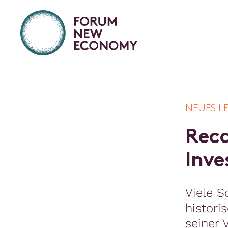
NEUES L
R
e
c
I
n
v
e
Viele S
histori
seiner 