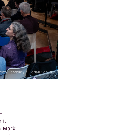
 New Economy / Florian Schuh
-
mit
n
Mark