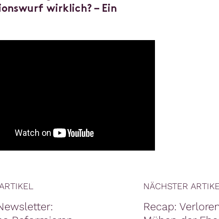
ionswurf wirklich? – Ein
ARTIKEL
NÄCHSTER ARTIK
wsletter: ​
Recap: Verlore