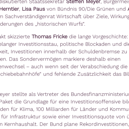
iskutierten Staatssekretär
Steffen Meyer
, Bürgermei
Herntier
,
Lisa Paus
von Bündnis 90/Die Grünen und
 Sachverständigenrat Wirtschaft über Ziele, Wirkun
derungen des „historischen Wurfs“.
kt skizzierte
Thomas Fricke
die lange Vorgeschichte:
elanger Investitionsstau, politische Blockaden und di
keit, Investitionen innerhalb der Schuldenbremse zu
en. Das Sondervermögen markiere deshalb einen
nwechsel – auch wenn seit der Verabschiedung die
schiebebahnhöfe“ und fehlende Zusätzlichkeit das Bi
eyer stellte als Vertreter des Bundesfinanzministeriu
Paket die Grundlage für eine Investitionsoffensive bi
arden für Klima, 100 Milliarden für Länder und Komm
n für Infrastruktur sowie einer Investitionsquote von
m Kernhaushalt. Der Bund plane Rekordinvestitionen,