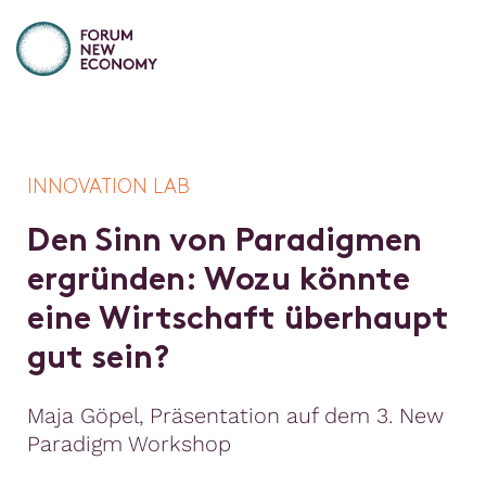
INNOVATION LAB
D
e
n
S
i
n
n
v
o
n
P
a
r
a
d
i
g
m
e
n
e
r
g
r
ü
n
d
e
n
:
W
o
z
u
k
ö
n
n
t
e
e
i
n
e
W
i
r
t
s
c
h
a
f
t
ü
b
e
r
h
a
u
p
t
g
u
t
s
e
i
n
?
Maja Göpel, Präsentation auf dem 3. New
Paradigm Workshop