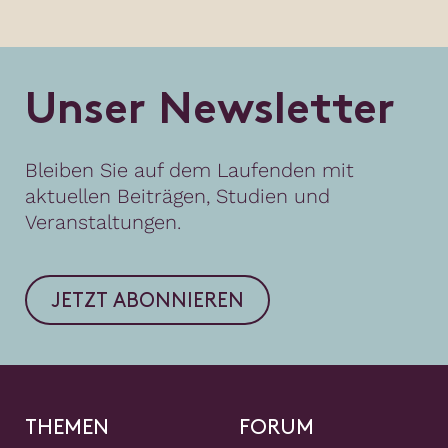
U
n
s
e
r
N
e
w
s
l
e
t
t
e
r
Bleiben Sie auf dem Laufenden mit
aktuellen Beiträgen, Studien und
Veranstaltungen.
JETZT ABONNIEREN
THEMEN
FORUM