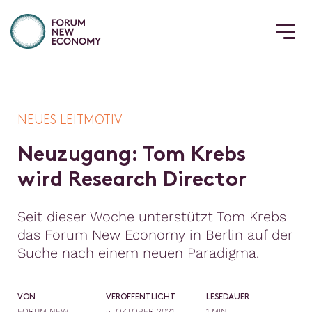
NEUES LEITMOTIV
N
e
u
z
u
g
a
n
g
:
T
o
m
K
r
e
b
s
w
i
r
d
R
e
s
e
a
r
c
h
D
i
r
e
c
t
o
r
Seit dieser Woche unterstützt Tom Krebs
das Forum New Economy in Berlin auf der
Suche nach einem neuen Paradigma.
VON
VERÖFFENTLICHT
LESEDAUER
FORUM NEW
5. OKTOBER 2021
1 MIN