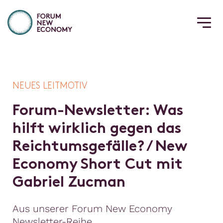
NEUES LEITMOTIV
F
o
r
u
m
-
N
e
w
s
l
e
t
t
e
r
:
W
a
s
h
i
l
f
t
w
i
r
k
l
i
c
h
g
e
g
e
n
d
a
s
R
e
i
c
h
t
u
m
s
g
e
f
ä
l
l
e
?
/
N
e
w
E
c
o
n
o
m
y
S
h
o
r
t
C
u
t
m
i
t
G
a
b
r
i
e
l
Z
u
c
m
a
n
Aus unserer Forum New Economy
Newsletter-Reihe