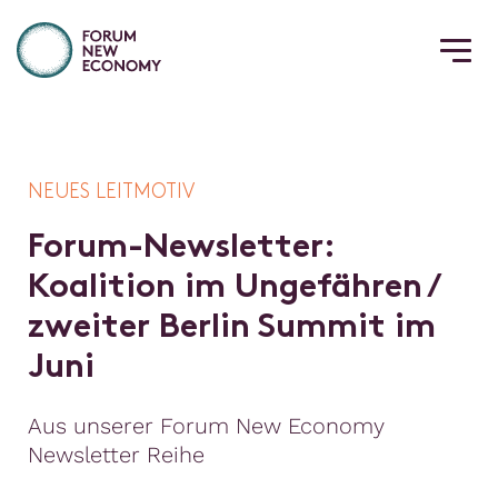
NEUES LEITMOTIV
F
o
r
u
m
-
N
e
w
s
l
e
t
t
e
r
:
K
o
a
l
i
t
i
o
n
i
m
U
n
g
e
f
ä
h
r
e
n
/
z
w
e
i
t
e
r
B
e
r
l
i
n
S
u
m
m
i
t
i
m
J
u
n
i
Aus unserer Forum New Economy
Newsletter Reihe