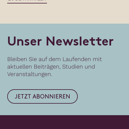
U
n
s
e
r
N
e
w
s
l
e
t
t
e
r
Bleiben Sie auf dem Laufenden mit
aktuellen Beiträgen, Studien und
Veranstaltungen.
JETZT ABONNIEREN