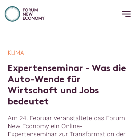
KLIMA
E
x
p
e
r
t
e
n
s
e
m
i
n
a
r
-
W
a
s
d
i
e
A
u
t
o
-
W
e
n
d
e
f
ü
r
W
i
r
t
s
c
h
a
f
t
u
n
d
J
o
b
s
b
e
d
e
u
t
e
t
Am 24. Februar veranstaltete das Forum
New Economy ein Online-
Expertenseminar zur Transformation der