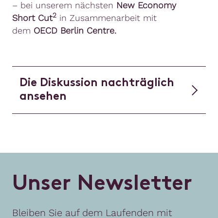
– bei unserem nächsten
New Economy
2
Short
Cut
in Zusammenarbeit mit
dem
OECD Berlin Centre.
Die Diskussion nachträglich
ansehen
U
n
s
e
r
N
e
w
s
l
e
t
t
e
r
Bleiben Sie auf dem Laufenden mit