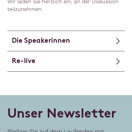
Wir laden Sie herzlich ein, an der Diskussion
teilzunehmen.
Die Speakerinnen
Re-live
U
n
s
e
r
N
e
w
s
l
e
t
t
e
r
Bleiben Sie auf dem Laufenden mit