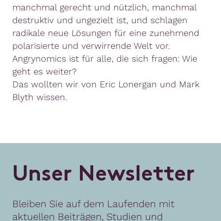
manchmal gerecht und nützlich, manchmal
destruktiv und ungezielt ist, und schlagen
radikale neue Lösungen für eine zunehmend
polarisierte und verwirrende Welt vor.
Angrynomics ist für alle, die sich fragen: Wie
geht es weiter?
Das wollten wir von Eric Lonergan und Mark
Blyth wissen.
U
n
s
e
r
N
e
w
s
l
e
t
t
e
r
Bleiben Sie auf dem Laufenden mit
aktuellen Beiträgen, Studien und