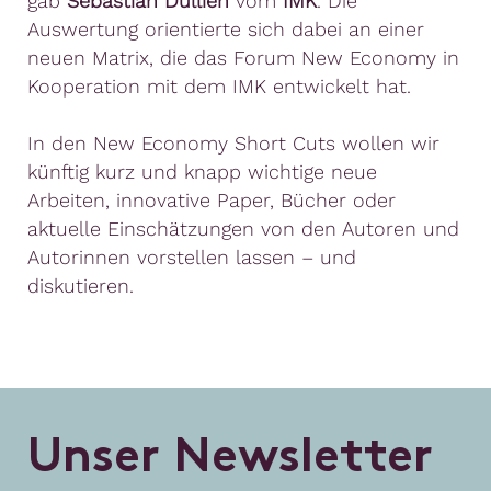
gab
Sebastian Dullien
vom
IMK
. Die
Auswertung orientierte sich dabei an einer
neuen Matrix, die das Forum New Economy in
Kooperation mit dem IMK entwickelt hat.
In den New Economy Short Cuts wollen wir
künftig kurz und knapp wichtige neue
Arbeiten, innovative Paper, Bücher oder
aktuelle Einschätzungen von den Autoren und
Autorinnen vorstellen lassen – und
diskutieren.
U
n
s
e
r
N
e
w
s
l
e
t
t
e
r