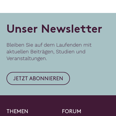
U
n
s
e
r
N
e
w
s
l
e
t
t
e
r
Bleiben Sie auf dem Laufenden mit
aktuellen Beiträgen, Studien und
Veranstaltungen.
JETZT ABONNIEREN
THEMEN
FORUM