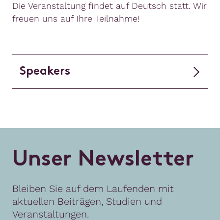
Die Veranstaltung findet auf Deutsch statt. Wir
freuen uns auf Ihre Teilnahme!
Speakers
U
n
s
e
r
N
e
w
s
l
e
t
t
e
r
Bleiben Sie auf dem Laufenden mit
aktuellen Beiträgen, Studien und
Veranstaltungen.