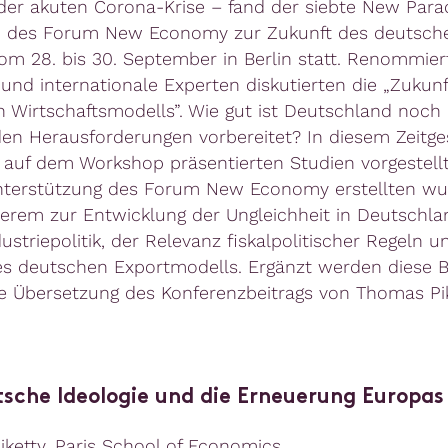
der akuten Corona-Krise – fand der siebte New Par
 des Forum New Economy zur Zukunft des deutsch
om 28. bis 30. September in Berlin statt. Renommier
und internationale Experten diskutierten die „Zukunf
 Wirtschaftsmodells”. Wie gut ist Deutschland noch 
 Herausforderungen vorbereitet? In diesem Zeitge
e auf dem Workshop präsentierten Studien vorgestell
nterstützung des Forum New Economy erstellten wu
erem zur Entwicklung der Ungleichheit in Deutschlan
ustriepolitik, der Relevanz ﬁskalpolitischer Regeln u
s deutschen Exportmodells. Ergänzt werden diese B
e Übersetzung des Konferenzbeitrags von Thomas Pik
tsche Ideologie und die Erneuerung Europas
ketty, Paris School of Economics