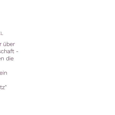
EL
r über
schaft -
n die
ein
tz"