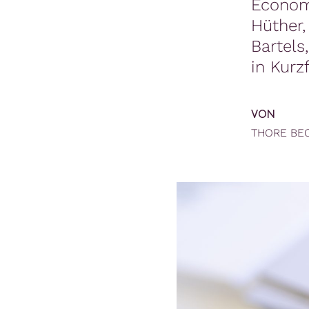
Economy
Hüther,
Bartels
in Kurz
VON
THORE BE