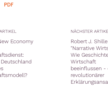
|
PDF
ARTIKEL
NÄCHSTER ARTIK
New Economy
Robert J. Shille
"Narrative Wirt
ftsdienst:
Wie Geschichte
 Deutschland
Wirtschaft
es
beeinflussen - 
aftsmodell?
revolutionärer
Erklärungsansa