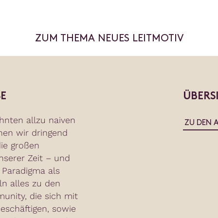
ZUM THEMA NEUES LEITMOTIV
E
ÜBERS
hnten allzu naiven
ZU DEN 
hen wir dringend
ie großen
serer Zeit – und
 Paradigma als
ln alles zu den
nity, die sich mit
eschäftigen, sowie