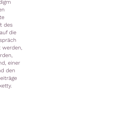
adigm
en
te
t des
auf die
spräch
t werden,
rden,
d, einer
nd den
eiträge
etty.