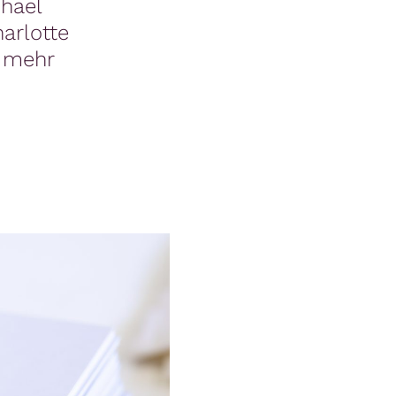
hael
arlotte
n mehr