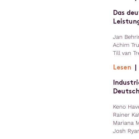
Das deu
Leistun
Jan Behri
Achim Tru
Till van T
Lesen
Industr
Deutsch
Keno Have
Rainer Ka
Mariana M
Josh Ryan