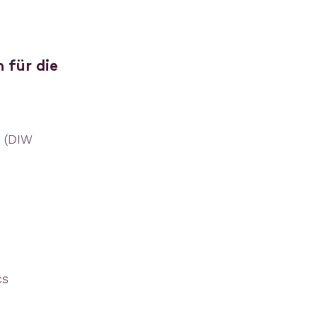
 für die
g (DIW
cs