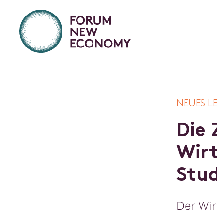
NEUES L
D
i
e
W
i
r
S
t
u
Der Wi