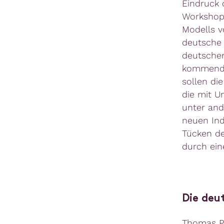
Eindruck 
Workshop
Modells v
deutsche 
deutschen
kommenden
sollen di
die mit U
unter and
neuen Ind
Tücken de
durch ein
Die deu
Thomas Pi