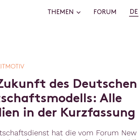
DE
THEMEN
FORUM
EITMOTIV
Z
u
k
u
n
f
t
d
e
s
D
e
u
t
s
c
h
e
n
t
s
c
h
a
f
t
s
m
o
d
e
l
l
s
:
A
l
l
e
d
i
e
n
i
n
d
e
r
K
u
r
z
f
a
s
s
u
n
g
rtschaftsdienst hat die vom Forum New