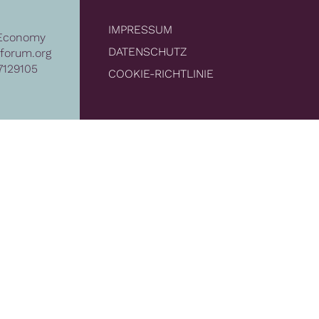
IMPRESSUM
Economy
DATENSCHUTZ
forum.org
7129105
COOKIE-RICHTLINIE