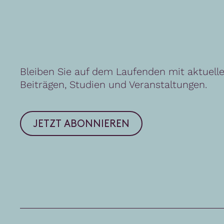
U
n
s
e
r
N
e
w
s
l
e
t
t
e
r
Bleiben Sie auf dem Laufenden mit aktuell
Beiträgen, Studien und Veranstaltungen.
JETZT ABONNIEREN