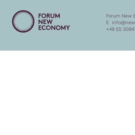
Forum New 
E
info@new
+49 (0) 3084