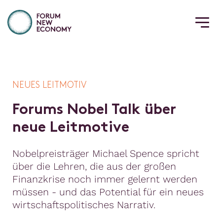
NEUES LEITMOTIV
F
o
r
u
m
s
N
o
b
e
l
T
a
l
k
ü
b
e
r
n
e
u
e
L
e
i
t
m
o
t
i
v
e
Nobelpreisträger Michael Spence spricht
über die Lehren, die aus der großen
Finanzkrise noch immer gelernt werden
müssen - und das Potential für ein neues
wirtschaftspolitisches Narrativ.