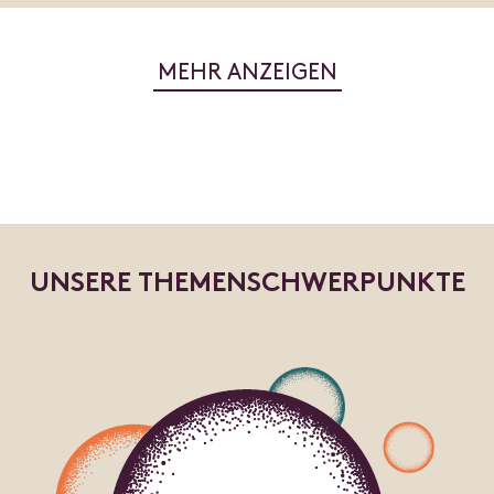
MEHR ANZEIGEN
U
N
S
E
R
E
T
H
E
M
E
N
S
C
H
W
E
R
P
U
N
K
T
E