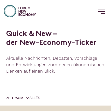
Q
u
i
c
k
&
N
e
w
–
d
e
r
N
e
w
-
E
c
o
n
o
m
y
-
T
i
c
k
e
r
Aktuelle Nachrichten, Debatten, Vorschläge
und Entwicklungen zum neuen ökonomischen
Denken auf einen Blick.
ZEITRAUM